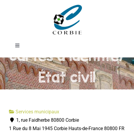
Passer
Service
au
contenu
passeports et
Toggle
cartes d'identité/
Navigation
Mairie
État civil
DÉMARCHES ADMINISTRATIVES
SERVICES MUNICIPAUX
Services municipaux
1, rue Faidherbe 80800 Corbie
PRATIQUE
1 Rue du 8 Mai 1945
Corbie
Hauts-de-France
80800
FR