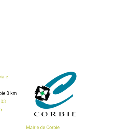
iale
bie
0 km
 03
fr
Mairie de Corbie