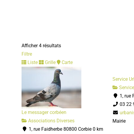
Afficher 4 résultats
Filtre
Liste
Grille
Carte
Service U
Servic
1, rue 
03 22 
Le messager corbéen
urbani
Associations Diverses
Mairie
1, rue Faidherbe 80800 Corbie
0 km