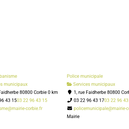
rbanisme
Police municipale
es municipaux
Services municipaux
Faidherbe 80800 Corbie
0 km
1, rue Faidherbe 80800 Cor
96 43 15
03 22 96 43 15
03 22 96 43 17
03 22 96 43
sme@mairie-corbie.fr
policemunicipale@mairie-co
Mairie