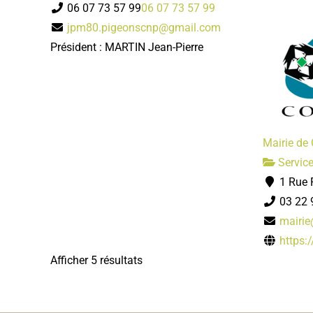
06 07 73 57 99
06 07 73 57 99
jpm80.pigeonscnp@gmail.com
Président : MARTIN Jean-Pierre
Mairie de 
Servic
1 Rue 
03 22 
mairie
https:
Afficher 5 résultats