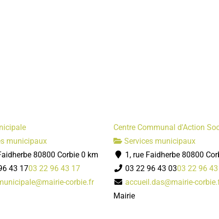
nicipale
Centre Communal d'Action Soc
es municipaux
Services municipaux
Faidherbe 80800 Corbie
0 km
1, rue Faidherbe 80800 Cor
96 43 17
03 22 96 43 17
03 22 96 43 03
03 22 96 43
municipale@mairie-corbie.fr
accueil.das@mairie-corbie.
Mairie