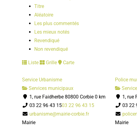
Titre
Aléatoire
Les plus commentés
Les mieux notés
Revendiqué
Non revendiqué
Liste
Grille
Carte
Service Urbanisme
Police mu
Services municipaux
Servic
1, rue Faidherbe 80800 Corbie
0 km
1, rue 
03 22 96 43 15
03 22 96 43 15
03 22 
urbanisme@mairie-corbie.fr
police
Mairie
Mairie