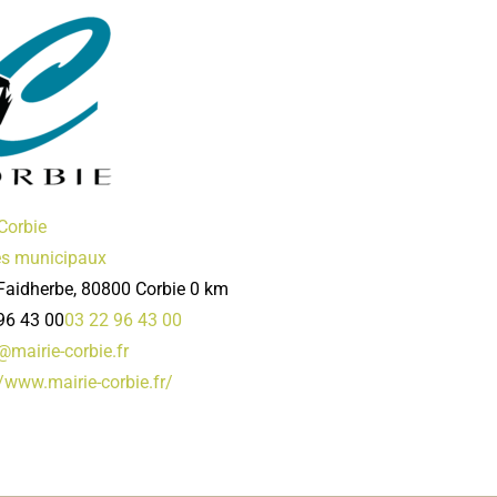
Corbie
es municipaux
Faidherbe, 80800 Corbie
0 km
96 43 00
03 22 96 43 00
@mairie-corbie.fr
//www.mairie-corbie.fr/