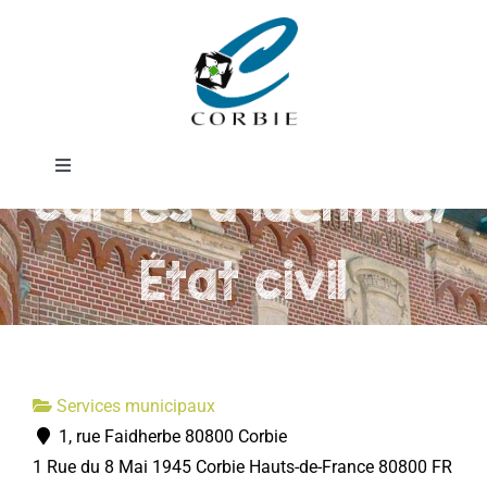
Passer
Service
au
contenu
passeports et
Toggle
cartes d'identité/
Navigation
Mairie
État civil
DÉMARCHES ADMINISTRATIVES
SERVICES MUNICIPAUX
Services municipaux
1, rue Faidherbe 80800 Corbie
PRATIQUE
1 Rue du 8 Mai 1945
Corbie
Hauts-de-France
80800
FR