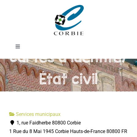
Passer
Service
au
contenu
passeports et
Toggle
cartes d'identité/
Navigation
Mairie
État civil
DÉMARCHES ADMINISTRATIVES
SERVICES MUNICIPAUX
Services municipaux
1, rue Faidherbe 80800 Corbie
PRATIQUE
1 Rue du 8 Mai 1945
Corbie
Hauts-de-France
80800
FR