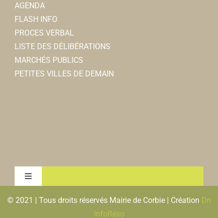
AGENDA
FLASH INFO
PROCES VERBAL
LISTE DES DÉLIBÉRATIONS
MARCHÉS PUBLICS
PETITES VILLES DE DEMAIN
Toggle
Navigation
© 2021 | Tous droits réservés Mairie de Corbie | Création
Dn
MENTIONS LEGALES & RGPD
InfoRéso