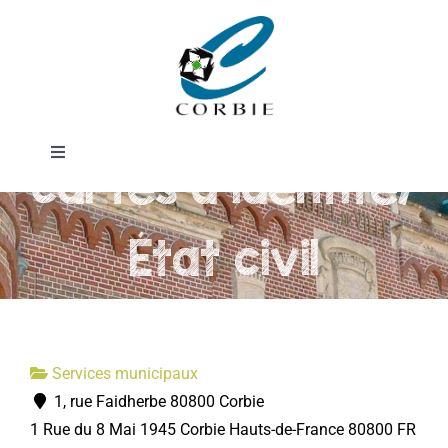
Passer
Service
au
contenu
passeports et
Toggle
cartes d'identité/
Navigation
Mairie
État civil
DÉMARCHES ADMINISTRATIVES
SERVICES MUNICIPAUX
Services municipaux
1, rue Faidherbe 80800 Corbie
PRATIQUE
1 Rue du 8 Mai 1945
Corbie
Hauts-de-France
80800
FR