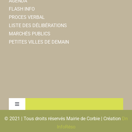
AGENDA
FLASH INFO
PROCES VERBAL
LISTE DES DÉLIBÉRATIONS
MARCHÉS PUBLICS
PETITES VILLES DE DEMAIN
Toggle
Navigation
© 2021 | Tous droits réservés Mairie de Corbie | Création
Dn
MENTIONS LEGALES & RGPD
InfoRéso