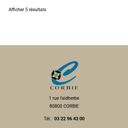
https://www.mairie-corbie.fr/
Afficher 5 résultats
1 rue faidherbe
80800 CORBIE
Tél. :
03 22 96 43 00