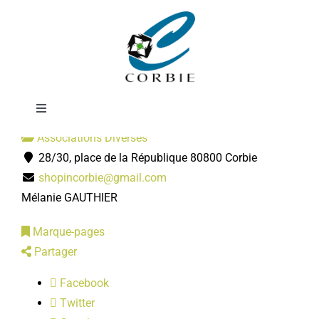
Passer
Shop'in Corbie
au
contenu
Toggle
Navigation
Associations Diverses
Mairie
28/30, place de la République 80800 Corbie
shopincorbie@gmail.com
DÉMARCHES ADMINISTRATIVES
Mélanie GAUTHIER
Marque-pages
SERVICES MUNICIPAUX
Partager
Facebook
PRATIQUE
Twitter