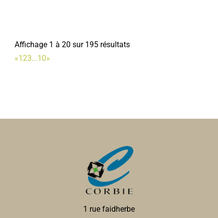
Affichage 1 à 20 sur 195 résultats
«
1
2
3
...
10
»
1 rue faidherbe