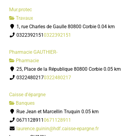
Mur.protec
Travaux
1, rue Charles de Gaulle 80800 Corbie
0.04 km
0322392151
0322392151
Pharmacie GAUTHIER-
Pharmacie
25, Place de la République 80800 Corbie
0.05 km
0322480217
0322480217
Caisse d'épargne
Banques
Rue Jean et Marcellin Truquin
0.05 km
0671128911
0671128911
laurence.guinin@hdf.caisse-epargne.fr