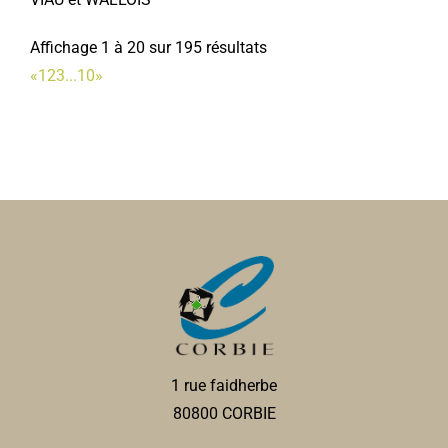
Affichage 1 à 20 sur 195 résultats
«
1
2
3
...
10
»
1 rue faidherbe
80800 CORBIE