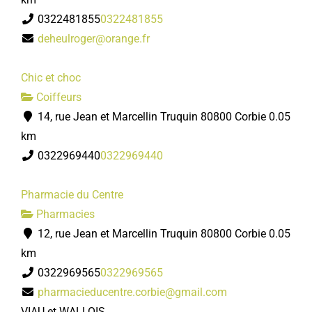
0322481855
0322481855
deheulroger@orange.fr
Chic et choc
Coiffeurs
14, rue Jean et Marcellin Truquin 80800 Corbie
0.05
km
0322969440
0322969440
Pharmacie du Centre
Pharmacies
12, rue Jean et Marcellin Truquin 80800 Corbie
0.05
km
0322969565
0322969565
pharmacieducentre.corbie@gmail.com
VIAU et WALLOIS