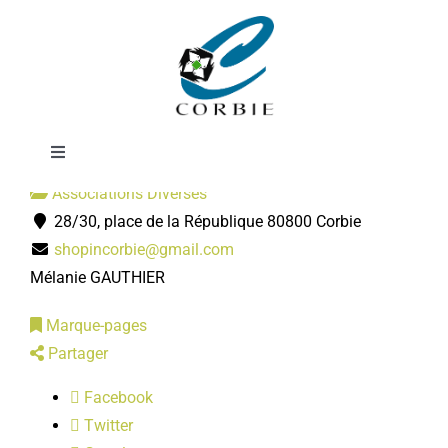
Passer
Shop'in Corbie
au
contenu
Toggle
Navigation
Associations Diverses
Mairie
28/30, place de la République 80800 Corbie
shopincorbie@gmail.com
DÉMARCHES ADMINISTRATIVES
Mélanie GAUTHIER
Marque-pages
SERVICES MUNICIPAUX
Partager
Facebook
PRATIQUE
Twitter