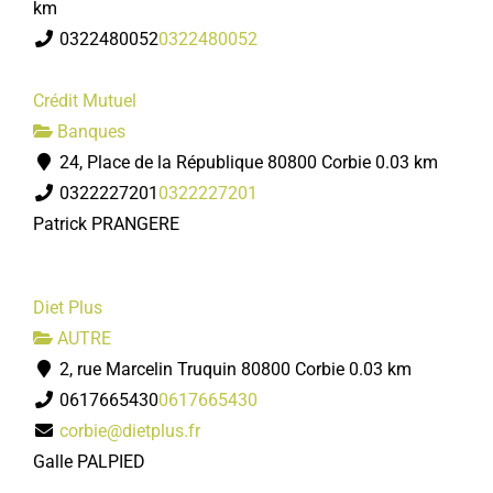
km
0322480052
0322480052
Crédit Mutuel
Banques
24, Place de la République 80800 Corbie
0.03 km
0322227201
0322227201
Patrick PRANGERE
Diet Plus
AUTRE
2, rue Marcelin Truquin 80800 Corbie
0.03 km
0617665430
0617665430
corbie@dietplus.fr
Galle PALPIED