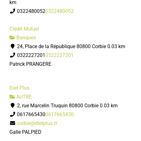
km
0322480052
0322480052
Crédit Mutuel
Banques
24, Place de la République 80800 Corbie
0.03 km
0322227201
0322227201
Patrick PRANGERE
Diet Plus
AUTRE
2, rue Marcelin Truquin 80800 Corbie
0.03 km
0617665430
0617665430
corbie@dietplus.fr
Galle PALPIED