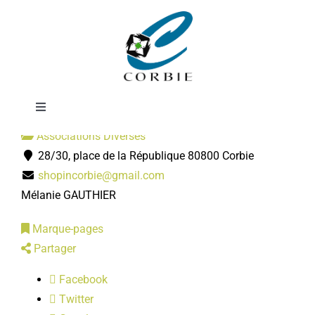
Passer
Shop'in Corbie
au
contenu
Toggle
Navigation
Associations Diverses
Mairie
28/30, place de la République 80800 Corbie
shopincorbie@gmail.com
DÉMARCHES ADMINISTRATIVES
Mélanie GAUTHIER
Marque-pages
SERVICES MUNICIPAUX
Partager
Facebook
PRATIQUE
Twitter