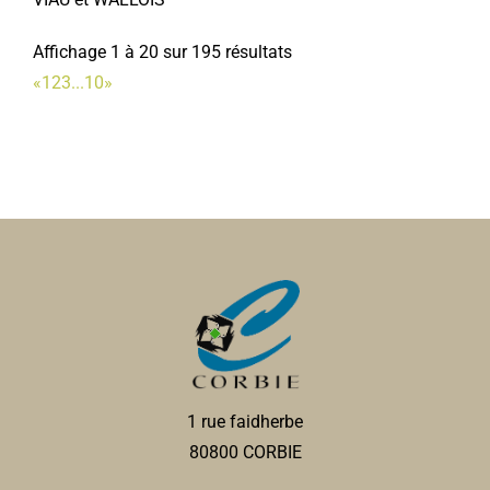
Affichage 1 à 20 sur 195 résultats
«
1
2
3
...
10
»
1 rue faidherbe
80800 CORBIE