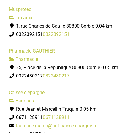
Mur.protec
Travaux
1, rue Charles de Gaulle 80800 Corbie
0.04 km
0322392151
0322392151
Pharmacie GAUTHIER-
Pharmacie
25, Place de la République 80800 Corbie
0.05 km
0322480217
0322480217
Caisse d'épargne
Banques
Rue Jean et Marcellin Truquin
0.05 km
0671128911
0671128911
laurence.guinin@hdf.caisse-epargne.fr