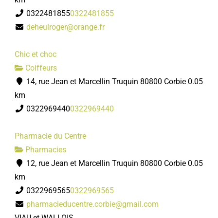
0322481855
0322481855
deheulroger@orange.fr
Chic et choc
Coiffeurs
14, rue Jean et Marcellin Truquin 80800 Corbie
0.05
km
0322969440
0322969440
Pharmacie du Centre
Pharmacies
12, rue Jean et Marcellin Truquin 80800 Corbie
0.05
km
0322969565
0322969565
pharmacieducentre.corbie@gmail.com
VIAU et WALLOIS