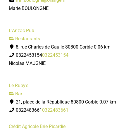
mh.boulogne@orange.fr
Marie BOULONGNE
L'Anzac Pub
Restaurants
8, rue Charles de Gaulle 80800 Corbie
0.06 km
0322453154
0322453154
Nicolas MAUGNIE
Le Ruby's
Bar
21, place de la République 80800 Corbie
0.07 km
0322483661
0322483661
Crédit Agricole Brie Picardie