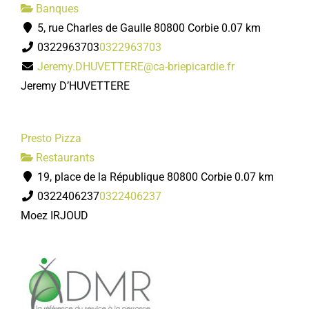
Banques
5, rue Charles de Gaulle 80800 Corbie
0.07 km
0322963703
0322963703
Jeremy.DHUVETTERE@ca-briepicardie.fr
Jeremy D’HUVETTERE
Presto Pizza
Restaurants
19, place de la République 80800 Corbie
0.07 km
0322406237
0322406237
Moez IRJOUD