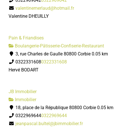
0322969642
0322969642
valentinemerlaud@hotmail.fr
Valentine DHEUILLY
Pain & Friandises
Boulangerie-Pâtisserie-Confiserie-Restaurant
3, rue Charles de Gaulle 80800 Corbie
0.05 km
0322331608
0322331608
Hervé BODART
JB Immobilier
Immobilier
18, place de la République 80800 Corbie
0.05 km
0322969644
0322969644
jeanpascal.bultel@jbimmobilier.fr