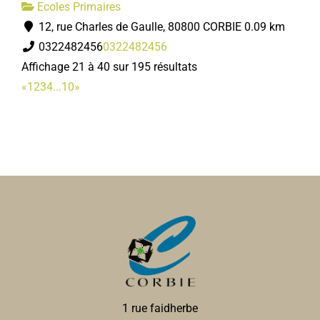
Ecoles Primaires
12, rue Charles de Gaulle, 80800 CORBIE
0.09 km
0322482456
0322482456
Affichage 21 à 40 sur 195 résultats
«
1
2
3
4
...
10
»
1 rue faidherbe