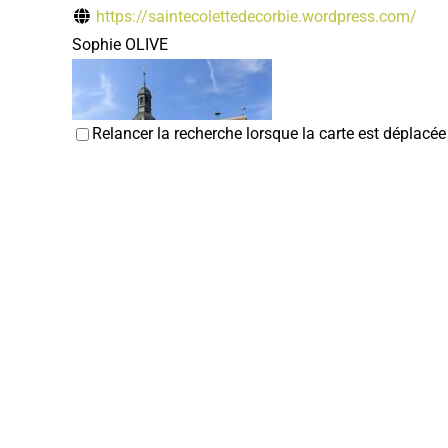
https://saintecolettedecorbie.wordpress.com/
Sophie OLIVE
Relancer la recherche lorsque la carte est déplacée
ACRI
Associations Diverses
80800 Corbie
acricorbie21@gmail.com
Jean-Paul ANSELME