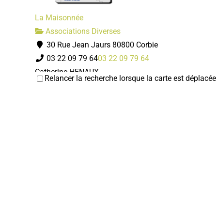
La Maisonnée
Associations Diverses
30 Rue Jean Jaurs 80800 Corbie
03 22 09 79 64
03 22 09 79 64
Catherine HENAUX
Relancer la recherche lorsque la carte est déplacée
ADMR
Associations Diverses
1 rue Ulphy Cottinet - 80800 Lamotte-Warfusée
03 22 96 84 18
03 22 96 84 18
Michele ROUGEREZ