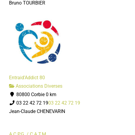
Bruno TOURBIER
Entraid'Addict 80
Associations Diverses
80800 Corbie
0 km
03 22 42 72 19
03 22 42 72 19
Jean-Claude CHENEVARIN
A.C.P.G. / C.A.T.M