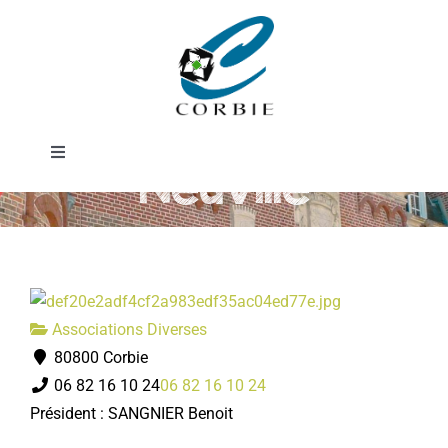
Passer
Société de
au
contenu
chasse de La
Toggle
Neuville
Navigation
Mairie
DÉMARCHES ADMINISTRATIVES
Associations Diverses
SERVICES MUNICIPAUX
80800 Corbie
06 82 16 10 24
06 82 16 10 24
PRATIQUE
Président : SANGNIER Benoit