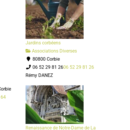
Jardins corbéens
Associations Diverses
80800 Corbie
06 52 29 81 26
06 52 29 81 26
Rémy DANEZ
orbie
 64
Renaissance de Notre-Dame de La