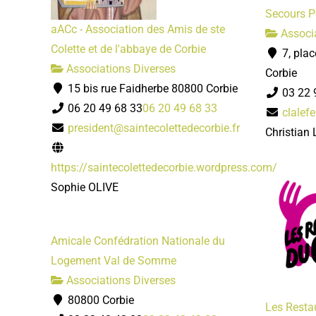
Secours P
aACc - Association des Amis de ste
Associa
Colette et de l'abbaye de Corbie
7, plac
Associations Diverses
Corbie
15 bis rue Faidherbe 80800 Corbie
03 22 
06 20 49 68 33
06 20 49 68 33
clalef
president@saintecolettedecorbie.fr
Christian
https://saintecolettedecorbie.wordpress.com/
Sophie OLIVE
Amicale Confédration Nationale du
Logement Val de Somme
Associations Diverses
80800 Corbie
Les Resta