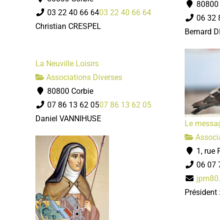
80800 
03 22 40 66 64
03 22 40 66 64
06 32 
Christian CRESPEL
Bernard 
La Neuville Loisirs
Associations Diverses
80800 Corbie
07 86 13 62 05
07 86 13 62 05
Daniel VANNIHUSE
Le messag
Associa
1, rue 
06 07 
jpm80
Président