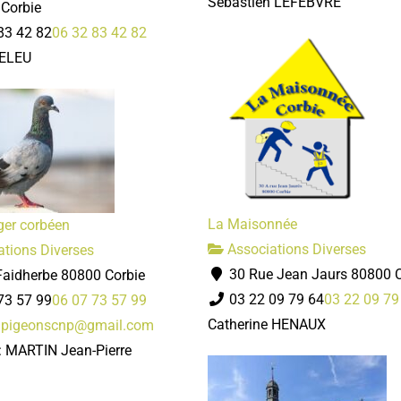
Sébastien LEFEBVRE
Corbie
83 42 82
06 32 83 42 82
DELEU
La Maisonnée
er corbéen
Associations Diverses
tions Diverses
30 Rue Jean Jaurs 80800 C
Faidherbe 80800 Corbie
03 22 09 79 64
03 22 09 79
73 57 99
06 07 73 57 99
Catherine HENAUX
.pigeonscnp@gmail.com
 : MARTIN Jean-Pierre