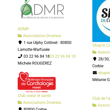
ADMR
Associations Diverses
1 rue Ulphy Cottinet - 80800
Shop'in C
Lamotte-Warfusée
Associa
03 22 96 84 18
03 22 96 84 18
28/30,
Michele ROUGEREZ
Corbie
shopi
Mélanie 
Club coeur et santé
Club de l'
Associations Diverses
Associa
80800 Corbie