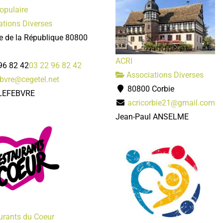
opulaire
tions Diverses
e de la République 80800
ACRI
96 82 42
03 22 96 82 42
Associations Diverses
ebvre@cegetel.net
80800 Corbie
 LEFEBVRE
acricorbie21@gmail.com
Jean-Paul ANSELME
urants du Coeur