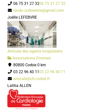
06 75 31 27 32
06 75 31 27 32
rando.corbeenne@gmail.com
Joëlle LEFEBVRE
Le messager corbéen
Associations Diverses
1, rue Faidherbe 80800 Corbie
06 07 73 57 99
06 07 73 57 99
Amicale des agents hospitaliers
jpm80.pigeonscnp@gmail.com
Associations Diverses
Président : MARTIN Jean-Pierre
80800 Corbie
0 km
03 22 96 40 11
03 22 96 40 11
amicale@ch-corbie.fr
Latitia ALLEN