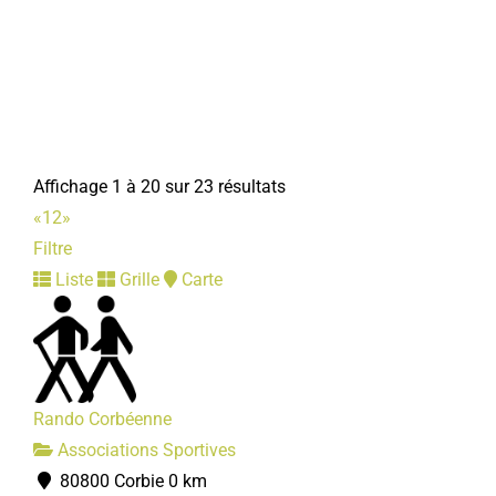
guy.morel4@orange.fr
Guy MOREL
Affichage 1 à 20 sur 23 résultats
«
1
2
»
Filtre
Liste
Grille
Carte
Association pour le don du sang
Associations Diverses
80800 Corbie
06 29 96 83 81
06 29 96 83 81
Rando Corbéenne
Bruno TOURBIER
Associations Sportives
80800 Corbie
0 km