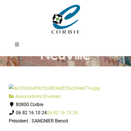
Passer
Société de
au
contenu
chasse de La
Toggle
Neuville
Navigation
Mairie
DÉMARCHES ADMINISTRATIVES
Associations Diverses
SERVICES MUNICIPAUX
80800 Corbie
06 82 16 10 24
06 82 16 10 24
PRATIQUE
Président : SANGNIER Benoit