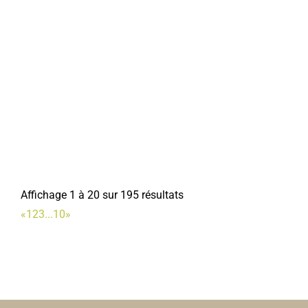
Affichage 1 à 20 sur 195 résultats
«
1
2
3
...
10
»