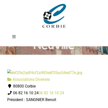
Passer
Société de
au
contenu
chasse de La
Toggle
Neuville
Navigation
Mairie
DÉMARCHES ADMINISTRATIVES
Associations Diverses
SERVICES MUNICIPAUX
80800 Corbie
06 82 16 10 24
06 82 16 10 24
PRATIQUE
Président : SANGNIER Benoit