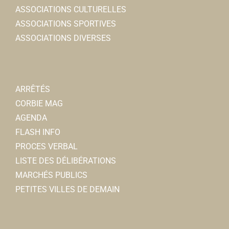
ASSOCIATIONS CULTURELLES
Laboratoire d'analyses médicales
ASSOCIATIONS SPORTIVES
1, rue Auguste Gindre 80800 Corbie
0.37 km
ASSOCIATIONS DIVERSES
0322968121
0322968121
Boucherie Godebert
Boucherie-charcuterie
ARRÊTÉS
2, rue Faidherbe 80800 Corbie
0.38 km
CORBIE MAG
0322484228
0322484228
AGENDA
godebert83@gmail.com
FLASH INFO
GODEBERT Jean-Marie
PROCES VERBAL
LISTE DES DÉLIBÉRATIONS
Auchan Supermarché
MARCHÉS PUBLICS
Superette et Supermarchs
PETITES VILLES DE DEMAIN
18, rue Auguste Gindre 80800 Corbie
0.39 km
0322482451
0322482451