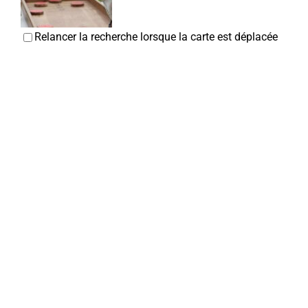
Relancer la recherche lorsque la carte est déplacée
La Digue
Associations Culturelles
34, eu Jules Lardire - bat B - Appt 18 80800 Corbie
0.22 km
06 52 00 03 46
06 52 00 03 46
ladiguecorbie@free.fr
Jean-Pierre VIGNON
Infirmières SCP TEIRLYNCK/LEBLOIS/CHATENET-
RAYAN/GENTILHOMME-
Infirmières
27, rue Faidherbe 80800 Corbie
0.24 km