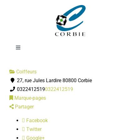
Passer
Studio 22
au
contenu
Femmes
Toggle
Navigation
Mairie
Coiffeurs
27, rue Jules Lardire 80800 Corbie
DÉMARCHES ADMINISTRATIVES
0322412519
0322412519
Marque-pages
SERVICES MUNICIPAUX
Partager
Facebook
PRATIQUE
Twitter
Google+