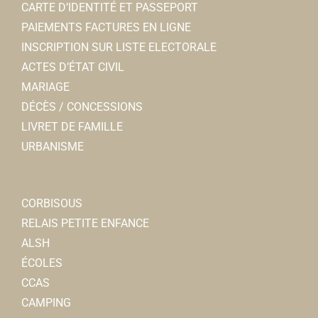
CARTE D’IDENTITÉ ET PASSEPORT
80800 Corbie
0.31 km
PAIEMENTS FACTURES EN LIGNE
0322968182
0322968182
INSCRIPTION SUR LISTE ELECTORALE
ACTES D’ÉTAT CIVIL
Séverine LENORMAND-
MARIAGE
Psychologues
DÉCÈS / CONCESSIONS
Maison médicale 36, rue Jacques Pinsonneau
LIVRET DE FAMILLE
80800 Corbie
0.31 km
URBANISME
0322968182
0322968182
kinésithérapeutes -
CORBISOUS
JOLLANT/LEPERS/VANRENTERGHEM-
RELAIS PETITE ENFANCE
Kinésithérapeutes
ALSH
16, rue Thodore Roussel 80800 Corbie
0.33 km
ÉCOLES
0967094300
0967094300
CCAS
CAMPING
Office Notarial-