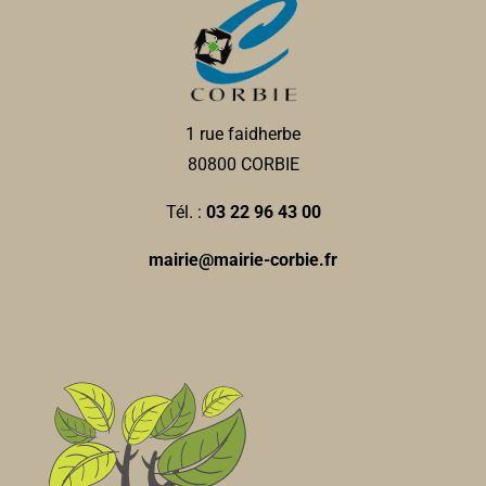
Direct Bijoux
Bijoux
30, rue Faidherbe 80800 Corbie
0.3 km
1 rue faidherbe
0322969355
0322969355
80800 CORBIE
marietherese.renaud@orange.fr
Tél. :
03 22 96 43 00
mairie@mairie-corbie.fr
aACc - Association des Amis de ste Colette et de
l'abbaye de Corbie
Associations Diverses