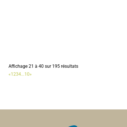
0322969745
0322969745
JMS
Garagistes
7, rempart des Poissonniers 80800 Corbie
0.24 km
0668733123
0668733123
CONSTANT et MALTZKORN
Affichage 21 à 40 sur 195 résultats
Pédicure-podologue
«
1
2
3
4
...
10
»
21, rue Faidherbe 80800 Corbie
0.26 km
0322968403
0322968403
JD Graphiste
Graphiste
rue Faidherbe 80800 corbie
0.3 km
jeromedransart@orange.fr