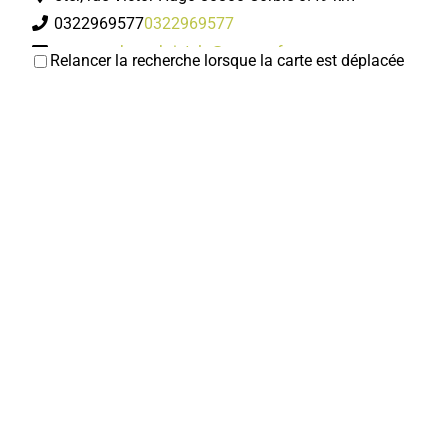
0322969577
0322969577
gourguechon.christele@orange.fr
Relancer la recherche lorsque la carte est déplacée
Christle GOURGUECHON
Double Je
Coiffeurs
2, rue Charles de Gaulle 80800 Corbie
0.52 km
0322969642
0322969642
valentinemerlaud@hotmail.fr
Valentine DHEUILLY
Hair'Appro
Coiffeurs
23, rue Léon Cure 80800 Corbie
0.81 km
0360602235
0360602235
Cédric EVRAD