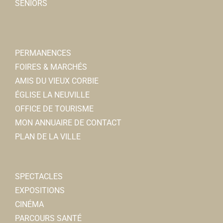
SENIORS
Notaire
7, rue Faidherbe 80800 Corbie
0.34 km
0322968724
0322968724
PERMANENCES
FOIRES & MARCHÉS
Cline D
AMIS DU VIEUX CORBIE
Coiffeurs
ÉGLISE LA NEUVILLE
12, rue Faidherbe 80800 Corbie
0.35 km
OFFICE DE TOURISME
0322969642
0322969642
MON ANNUAIRE DE CONTACT
Cline
PLAN DE LA VILLE
Monsieur Kebab
Restaurants
SPECTACLES
8, rue Faidherbe 80800 Corbie
0.36 km
EXPOSITIONS
0322448762
0322448762
CINÉMA
PARCOURS SANTÉ
Laboratoire de Corbie