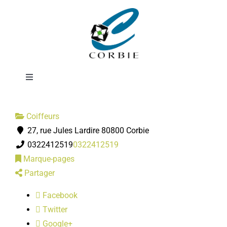
Passer
Studio 22
au
contenu
Femmes
Toggle
Navigation
Mairie
Coiffeurs
27, rue Jules Lardire 80800 Corbie
DÉMARCHES ADMINISTRATIVES
0322412519
0322412519
Marque-pages
SERVICES MUNICIPAUX
Partager
Facebook
PRATIQUE
Twitter
Google+