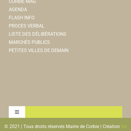
CORBIE MAG
AGENDA
FLASH INFO
PROCES VERBAL
LISTE DES DÉLIBÉRATIONS
MARCHÉS PUBLICS
PETITES VILLES DE DEMAIN
Toggle
Navigation
© 2021 | Tous droits réservés Mairie de Corbie | Création
Dn
MENTIONS LEGALES & RGPD