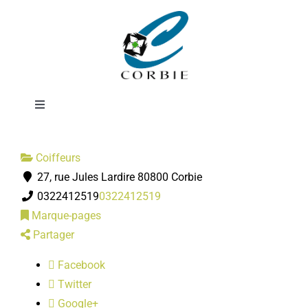
Passer
Studio 22
au
contenu
Femmes
Toggle
Navigation
Mairie
Coiffeurs
27, rue Jules Lardire 80800 Corbie
DÉMARCHES ADMINISTRATIVES
0322412519
0322412519
Marque-pages
SERVICES MUNICIPAUX
Partager
Facebook
PRATIQUE
Twitter
Google+