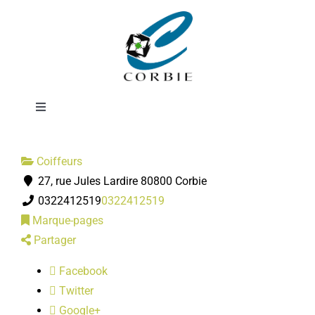
Passer
Studio 22
au
contenu
Femmes
Toggle
Navigation
Mairie
Coiffeurs
27, rue Jules Lardire 80800 Corbie
DÉMARCHES ADMINISTRATIVES
0322412519
0322412519
Marque-pages
SERVICES MUNICIPAUX
Partager
Facebook
PRATIQUE
Twitter
Google+