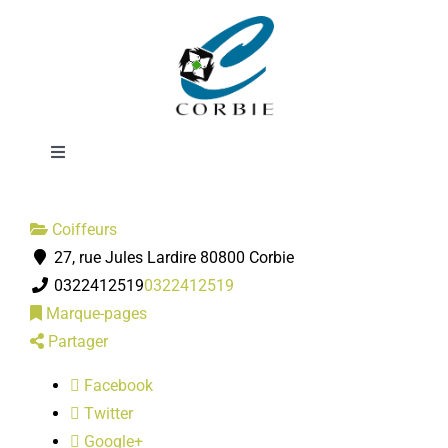
Passer
Studio 22
au
contenu
Femmes
Toggle
Navigation
Mairie
Coiffeurs
27, rue Jules Lardire 80800 Corbie
DÉMARCHES ADMINISTRATIVES
0322412519
0322412519
Marque-pages
SERVICES MUNICIPAUX
Partager
Facebook
PRATIQUE
Twitter
Google+