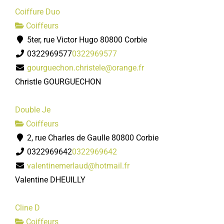
Coiffure Duo
Coiffeurs
5ter, rue Victor Hugo 80800 Corbie
0322969577
0322969577
gourguechon.christele@orange.fr
Christle GOURGUECHON
Double Je
Coiffeurs
2, rue Charles de Gaulle 80800 Corbie
0322969642
0322969642
valentinemerlaud@hotmail.fr
Valentine DHEUILLY
Cline D
Coiffeurs