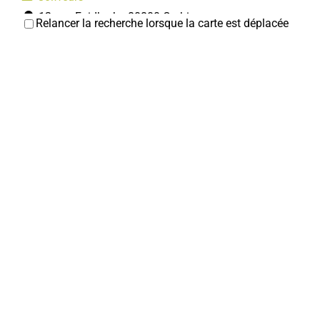
12, rue Faidherbe 80800 Corbie
Relancer la recherche lorsque la carte est déplacée
0322969642
0322969642
Cline
Studio 22 Hommes
Coiffeurs
5ter, rempart des Poissonniers 80800 Corbie
0322917154
0322917154
Hair'Appro
Coiffeurs
23, rue Léon Cure 80800 Corbie
0360602235
0360602235
Cédric EVRAD