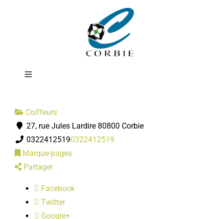
Passer
Studio 22
au
contenu
Femmes
Toggle
Navigation
Mairie
Coiffeurs
27, rue Jules Lardire 80800 Corbie
DÉMARCHES ADMINISTRATIVES
0322412519
0322412519
Marque-pages
SERVICES MUNICIPAUX
Partager
Facebook
PRATIQUE
Twitter
Google+