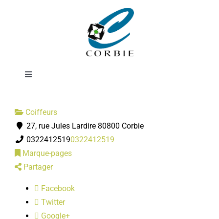
Passer
Studio 22
au
contenu
Femmes
Toggle
Navigation
Mairie
Coiffeurs
27, rue Jules Lardire 80800 Corbie
DÉMARCHES ADMINISTRATIVES
0322412519
0322412519
Marque-pages
SERVICES MUNICIPAUX
Partager
Facebook
PRATIQUE
Twitter
Google+