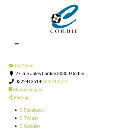
Passer
Studio 22
au
contenu
Femmes
Toggle
Navigation
Mairie
Coiffeurs
27, rue Jules Lardire 80800 Corbie
DÉMARCHES ADMINISTRATIVES
0322412519
0322412519
Marque-pages
SERVICES MUNICIPAUX
Partager
Facebook
PRATIQUE
Twitter
Google+