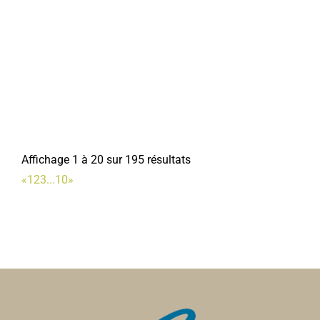
Affichage 1 à 20 sur 195 résultats
«
1
2
3
...
10
»