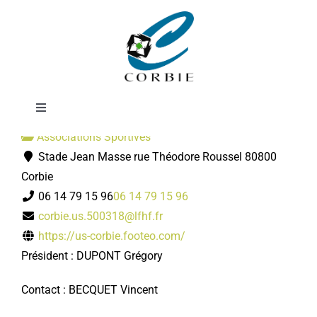
Passer
Football
au
contenu
Toggle
Navigation
Associations Sportives
Mairie
Stade Jean Masse rue Théodore Roussel 80800
Corbie
DÉMARCHES ADMINISTRATIVES
06 14 79 15 96
06 14 79 15 96
corbie.us.500318@lfhf.fr
https://us-corbie.footeo.com/
SERVICES MUNICIPAUX
Président : DUPONT Grégory
PRATIQUE
Contact : BECQUET Vincent