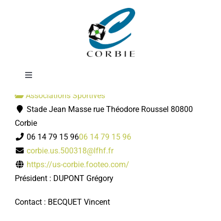
Passer
Football
au
contenu
Toggle
Navigation
Associations Sportives
Mairie
Stade Jean Masse rue Théodore Roussel 80800
Corbie
DÉMARCHES ADMINISTRATIVES
06 14 79 15 96
06 14 79 15 96
corbie.us.500318@lfhf.fr
https://us-corbie.footeo.com/
SERVICES MUNICIPAUX
Président : DUPONT Grégory
PRATIQUE
Contact : BECQUET Vincent