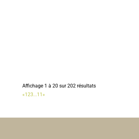
Affichage 1 à 20 sur 202 résultats
«
1
2
3
...
11
»