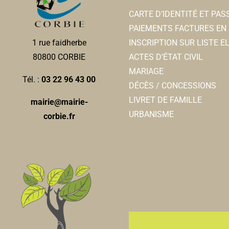
Nicolas BLED
CARTE D’IDENTITÉ ET PA
PAIEMENTS FACTURES EN 
INSCRIPTION SUR LISTE 
1 rue faidherbe
ACTES D’ÉTAT CIVIL
80800 CORBIE
MARIAGE
Tél. :
03 22 96 43 00
DÉCÈS / CONCESSIONS
LIVRET DE FAMILLE
mairie@mairie-
URBANISME
corbie.fr
Maison des loisirs
Associations Sportives
Enclos de l’abbaye / salle de sport Cosec
mdlcorbie@gmail.com
http://www.maisondesloisirs.fr/taa/?fbclid=IwAR.
SANTUNE Caroline (Présidente Maison Des Loisirs) PAIL