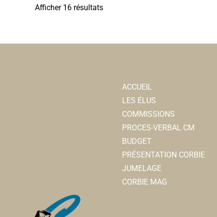
Afficher 16 résultats
Associations Sportives
4 place Jean Catelas 80800 Corbie
06 77 81 65 59
06 77 81 65 59
com.secretariat.hbcc@gmail.com
https://handballclubcorbie.clubeo.com/
Président : Hennequin Jérémy
ACCUEIL
LES ÉLUS
COMMISSIONS
PROCES-VERBAL CM
Jeux subaquatiques du canton de Corbie
BUDGET
Associations Sportives
PRÉSENTATION CORBIE
Piscine Calypso 80800 Corbie
JUMELAGE
07 60 74 61 87
07 60 74 61 87
CORBIE MAG
nikobled@gmail.com
http://jsccorbie.free.fr/