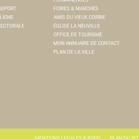
SSEPORT
FOIRES & MARCHÉS
LIGNE
AMIS DU VIEUX CORBIE
ELECTORALE
ÉGLISE LA NEUVILLE
OFFICE DE TOURISME
MON ANNUAIRE DE CONTACT
PLAN DE LA VILLE
..
LET Christophe (Vice-Président Tir à l’arc) ...
MENTIONS LEGALES & RGPD
PLAN DU SIT