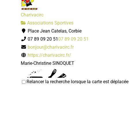
Charivacirc
Associations Sportives
Place Jean Catelas, Corbie
07 89 09 20 51
07 89 09 20 51
bonjour@charivacirc.fr
https://charivacirc.fr/
Marie-Christine SINOQUET
Relancer la recherche lorsque la carte est déplacée
Club subaquatique de Corbie
Associations Sportives
Piscine Calypso 80800 Corbie
06 14 61 54 85
06 14 61 54 85