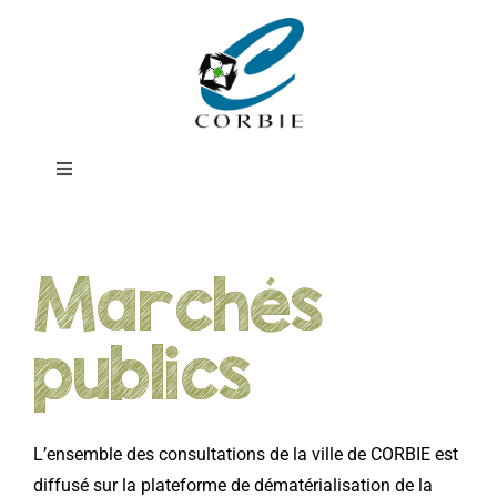
Passer
au
contenu
Toggle
Navigation
Mairie
Marchés
DÉMARCHES ADMINISTRATIVES
publics
SERVICES MUNICIPAUX
PRATIQUE
L’ensemble des consultations de la ville de CORBIE est
diffusé sur la plateforme de dématérialisation de la