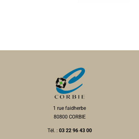
1 rue faidherbe
80800 CORBIE
Tél. :
03 22 96 43 00