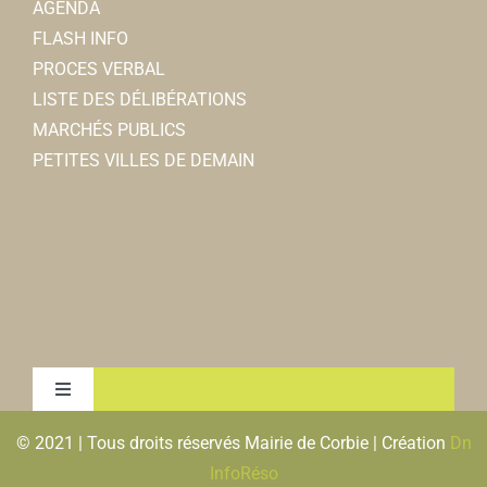
AGENDA
FLASH INFO
PROCES VERBAL
LISTE DES DÉLIBÉRATIONS
MARCHÉS PUBLICS
PETITES VILLES DE DEMAIN
Toggle
Navigation
© 2021 | Tous droits réservés Mairie de Corbie | Création
Dn
MENTIONS LEGALES & RGPD
InfoRéso