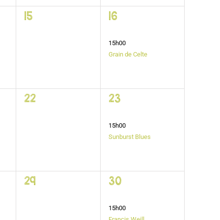
1
2
15
16
évènement,
évènements,
15h00
Grain de Celte
1
2
22
23
évènement,
évènements,
15h00
Sunburst Blues
1
2
29
30
évènement,
évènements,
15h00
Francis Weill