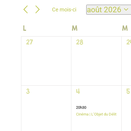
Évènements
août 2026
Ce mois-ci
Sélectionnez
une
Calendrier
L
lundi
M
mardi
M
date.
de
1
1
1
27
28
2
Évènements
évènement,
évènement,
é
Exposition de Ronan Gerbet
1
2
1
3
4
5
évènement,
évènements,
é
Exposition de Ronan Gerbet
20h30
Cinéma | L’Objet du Délit