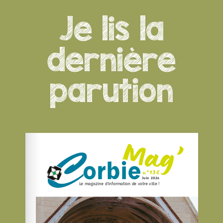
Pascale LESTIENNE
Je lis la
dernière
parution
Kiosque 2000
Associations Culturelles
28/30, place de la République 80800 Corbie
06 04 03 65 89
06 04 03 65 89
moreauclaude80@free.fr
Claude MOREAU
A.C.P.G. / C.A.T.M
Associations Diverses
80800 Corbie