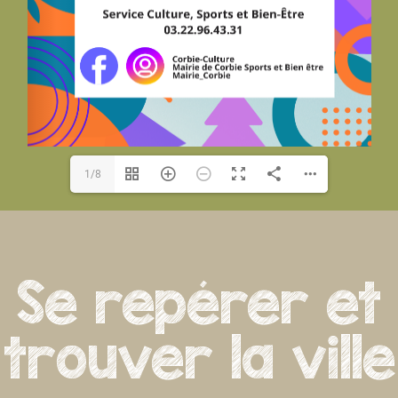
Clé de Somme
Associations Culturelles
28/30, place de la République 80800 Corbie
06 15 16 26 53
06 15 16 26 53
Noelle DRANSART
1/8
Compagnie Les Petites Madames
Se repérer et
Associations Culturelles
28/30, place de la République 80800 Corbie
trouver la ville
labuanderiecorbie@gmail.com
Présidente : Magalie SUDOUR