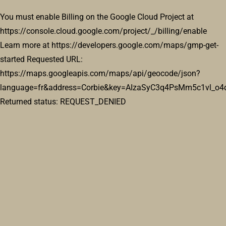
You must enable Billing on the Google Cloud Project at
https://console.cloud.google.com/project/_/billing/enable
Learn more at https://developers.google.com/maps/gmp-get-
started Requested URL:
https://maps.googleapis.com/maps/api/geocode/json?
École de musique du Val de Somme
language=fr&address=Corbie&key=AIzaSyC3q4PsMm5c1vl_o4
Associations Culturelles
Returned status: REQUEST_DENIED
Place de la République 80800 Corbie
06 25 05 80 50
06 25 05 80 50
musique.emicv@laposte.net
http://cmvs.e-monsite.com/
Président : Éric BASSET