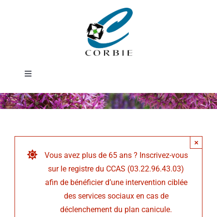
Passer
au
contenu
Toggle
Navigation
Mairie
DÉMARCHES ADMINISTRATIVES
×
Vous avez plus de 65 ans ? Inscrivez-vous
SERVICES MUNICIPAUX
sur le registre du CCAS (03.22.96.43.03)
afin de bénéficier d’une intervention ciblée
PRATIQUE
des services sociaux en cas de
déclenchement du plan canicule.