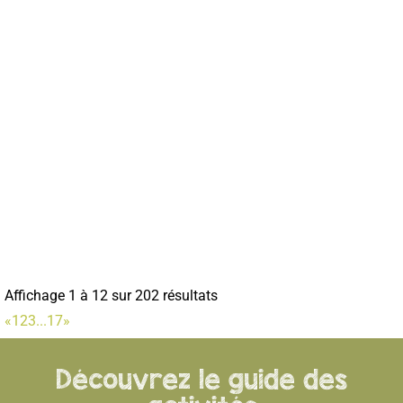
Mairie de Corbie
Services municipaux
1 Rue Faidherbe, 80800 Corbie
03 22 96 43 00
03 22 96 43 00
mairie@mairie-corbie.fr
https://www.mairie-corbie.fr/
Affichage 1 à 12 sur 202 résultats
«
1
2
3
...
17
»
Découvrez le guide des
La Digue