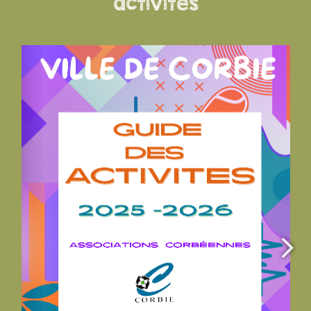
activités
Associations Culturelles
34, eu Jules Lardire - bat B - Appt 18 80800 Corbie
06 52 00 03 46
06 52 00 03 46
ladiguecorbie@free.fr
Jean-Pierre VIGNON
Ciné Docks
Associations Culturelles
28/30, place de la République 80800 Corbie
07 78 84 64 94
07 78 84 64 94
https://associnedocks.wordpress.com/
Présidente : Françoise IRJUD