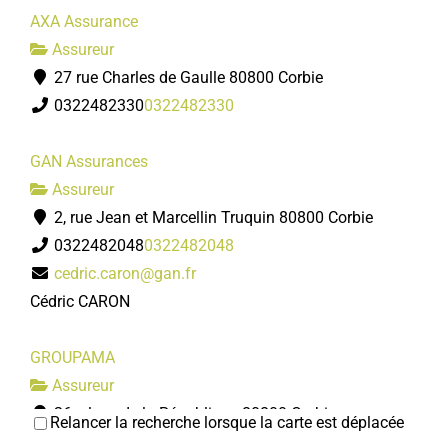
AXA Assurance
Assureur
27 rue Charles de Gaulle 80800 Corbie
0322482330
0322482330
GAN Assurances
Assureur
2, rue Jean et Marcellin Truquin 80800 Corbie
0322482048
0322482048
cedric.caron@gan.fr
Cédric CARON
GROUPAMA
Assureur
26, place de la République 80800 Corbie
Relancer la recherche lorsque la carte est déplacée
0322485410
0322485410