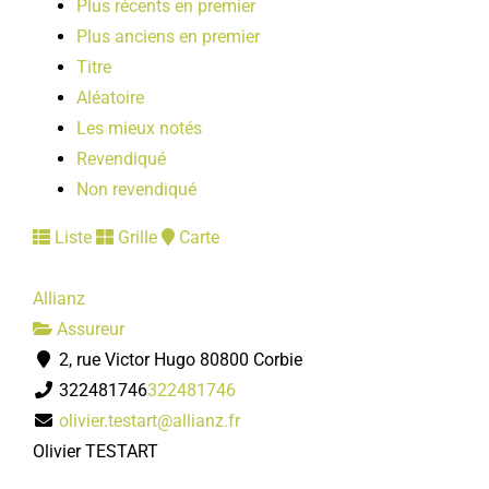
Plus récents en premier
LOISIRS
Plus anciens en premier
Titre
PUBLICATIONS
Aléatoire
Les mieux notés
Revendiqué
Non revendiqué
Liste
Grille
Carte
Allianz
Assureur
2, rue Victor Hugo 80800 Corbie
322481746
322481746
olivier.testart@allianz.fr
Olivier TESTART