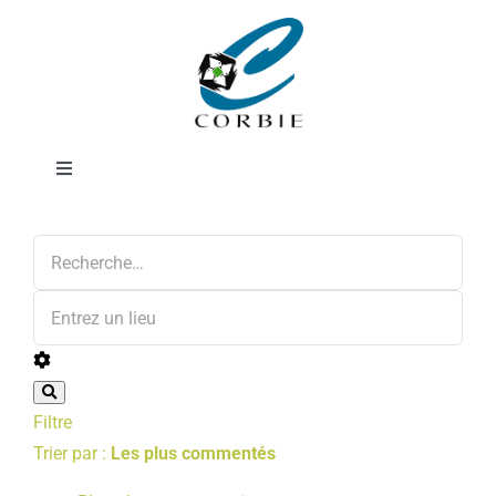
Passer
Assureur
au
contenu
Toggle
Navigation
Annonces
Mairie
DÉMARCHES ADMINISTRATIVES
SERVICES MUNICIPAUX
Filtre
PRATIQUE
Trier par :
Les plus commentés