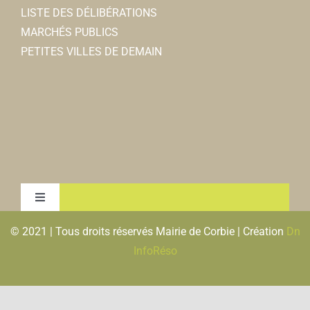
LISTE DES DÉLIBÉRATIONS
MARCHÉS PUBLICS
PETITES VILLES DE DEMAIN
Toggle
Navigation
© 2021 | Tous droits réservés Mairie de Corbie | Création
Dn
MENTIONS LEGALES & RGPD
InfoRéso
PLAN DU SITE