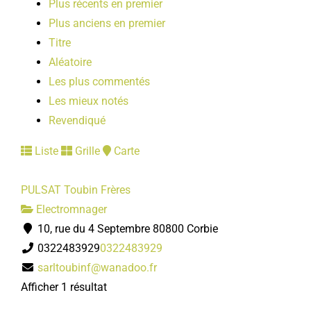
Plus récents en premier
LOISIRS
Plus anciens en premier
Titre
PUBLICATIONS
Aléatoire
Les plus commentés
Les mieux notés
Revendiqué
Liste
Grille
Carte
PULSAT Toubin Frères
Electromnager
10, rue du 4 Septembre 80800 Corbie
0322483929
0322483929
sarltoubinf@wanadoo.fr
Afficher 1 résultat