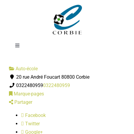
Passer
Auto école
au
contenu
Bernard
Toggle
Navigation
Mairie
Auto-école
20 rue André Foucart 80800 Corbie
DÉMARCHES ADMINISTRATIVES
0322480959
0322480959
Marque-pages
SERVICES MUNICIPAUX
Partager
Facebook
PRATIQUE
Twitter
Google+