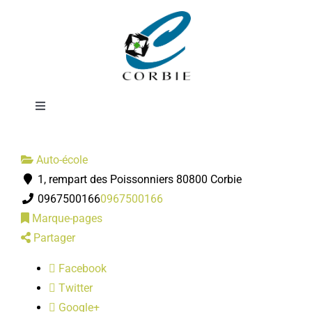
Passer
Auto-école du
au
contenu
Coquelicot
Toggle
Navigation
Mairie
Auto-école
1, rempart des Poissonniers 80800 Corbie
DÉMARCHES ADMINISTRATIVES
0967500166
0967500166
Marque-pages
SERVICES MUNICIPAUX
Partager
Facebook
PRATIQUE
Twitter
Google+