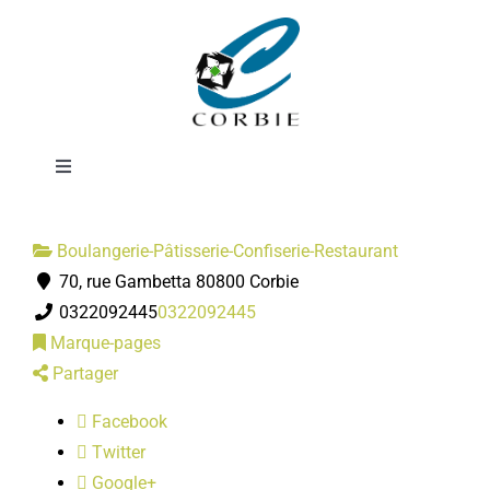
Passer
Boulangerie
au
contenu
Marchal
Toggle
Navigation
Mairie
Boulangerie-Pâtisserie-Confiserie-Restaurant
70, rue Gambetta 80800 Corbie
DÉMARCHES ADMINISTRATIVES
0322092445
0322092445
Marque-pages
SERVICES MUNICIPAUX
Partager
Facebook
PRATIQUE
Twitter
Google+