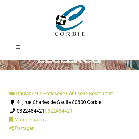
Passer
Boulangerie
au
contenu
Pâtisserie
Toggle
LECLERCQ
Navigation
Mairie
DÉMARCHES ADMINISTRATIVES
Boulangerie-Pâtisserie-Confiserie-Restaurant
41, rue Charles de Gaulle 80800 Corbie
SERVICES MUNICIPAUX
0322484421
0322484421
Marque-pages
PRATIQUE
Partager