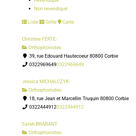
Revendiqué
Non revendiqué
Liste
Grille
Carte
Christine FERTE-
Orthophonistes
39, rue Edouard Hautecoeur 80800 Corbie
0322969649
0322969649
Jessica MICHALCZYK-
Orthophonistes
18, rue Jean et Marcellin Truquin 80800 Corbie
0322444912
0322444912
Sarah BRABANT-
Orthophonistes