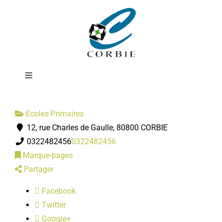
Passer
Ecole Roses de
au
contenu
Picardie
Toggle
Navigation
Mairie
Ecoles Primaires
12, rue Charles de Gaulle, 80800 CORBIE
DÉMARCHES ADMINISTRATIVES
0322482456
0322482456
Marque-pages
SERVICES MUNICIPAUX
Partager
Facebook
PRATIQUE
Twitter
Google+