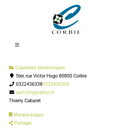
Passer
J WELL Cigarette
au
contenu
électronique
Toggle
Navigation
Mairie
Cigarettes électroniques
5ter, rue Victor Hugo 80800 Corbie
DÉMARCHES ADMINISTRATIVES
0322436338
0322436338
sarl.t2m@yahoo.fr
SERVICES MUNICIPAUX
Thierry Cabaret
Marque-pages
PRATIQUE
Partager