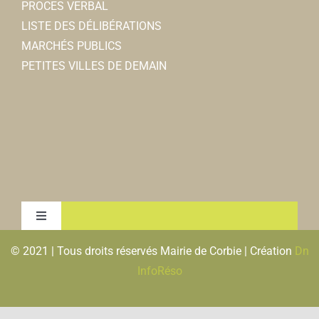
PROCES VERBAL
LISTE DES DÉLIBÉRATIONS
MARCHÉS PUBLICS
PETITES VILLES DE DEMAIN
Toggle
Navigation
© 2021 | Tous droits réservés Mairie de Corbie | Création
Dn
MENTIONS LEGALES & RGPD
InfoRéso
PLAN DU SITE