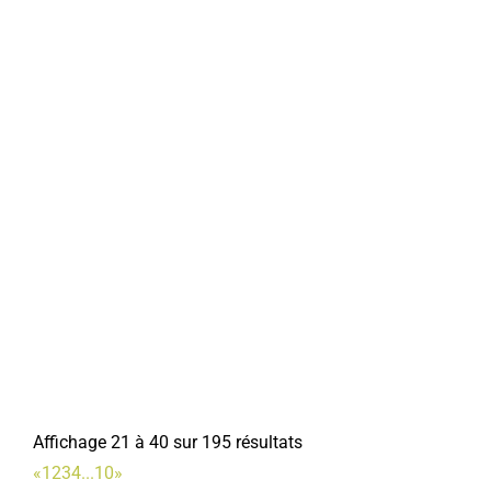
Affichage 21 à 40 sur 195 résultats
«
1
2
3
4
...
10
»