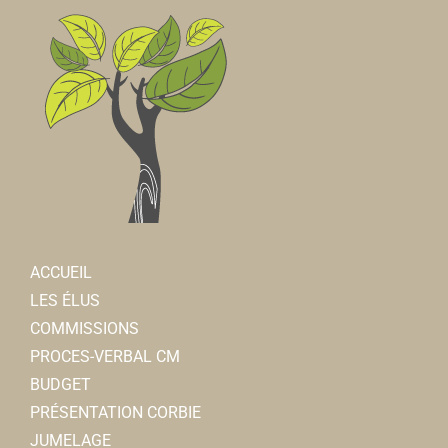
ACCUEIL
LES ÉLUS
COMMISSIONS
PROCES-VERBAL CM
BUDGET
PRÉSENTATION CORBIE
JUMELAGE