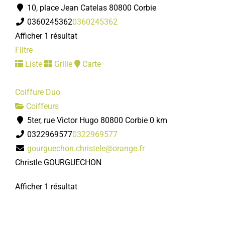
10, place Jean Catelas 80800 Corbie
0360245362
0360245362
Afficher 1 résultat
Filtre
Liste
Grille
Carte
Coiffure Duo
Coiffeurs
5ter, rue Victor Hugo 80800 Corbie
0 km
0322969577
0322969577
gourguechon.christele@orange.fr
Christle GOURGUECHON
Afficher 1 résultat