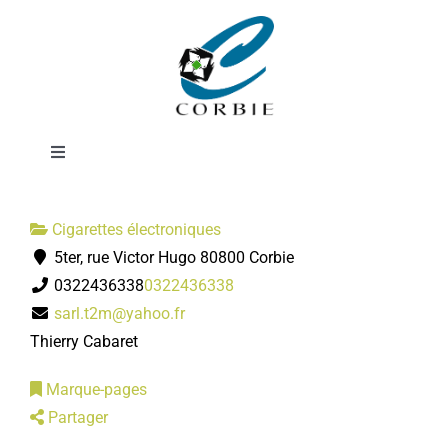
Passer
J WELL Cigarette
au
contenu
électronique
Toggle
Navigation
Mairie
Cigarettes électroniques
5ter, rue Victor Hugo 80800 Corbie
DÉMARCHES ADMINISTRATIVES
0322436338
0322436338
sarl.t2m@yahoo.fr
SERVICES MUNICIPAUX
Thierry Cabaret
Marque-pages
PRATIQUE
Partager