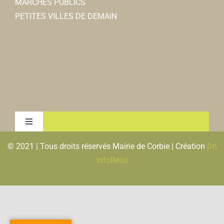
MARCHÉS PUBLICS
PETITES VILLES DE DEMAIN
Toggle
Navigation
© 2021 | Tous droits réservés Mairie de Corbie | Création
Dn
MENTIONS LEGALES & RGPD
InfoRéso
PLAN DU SITE
FLUX RSS