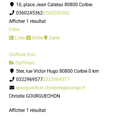
10, place Jean Catelas 80800 Corbie
0360245362
0360245362
Afficher 1 résultat
Filtre
Liste
Grille
Carte
Coiffure Duo
Coiffeurs
5ter, rue Victor Hugo 80800 Corbie
0 km
0322969577
0322969577
gourguechon.christele@orange.fr
Christle GOURGUECHON
Afficher 1 résultat