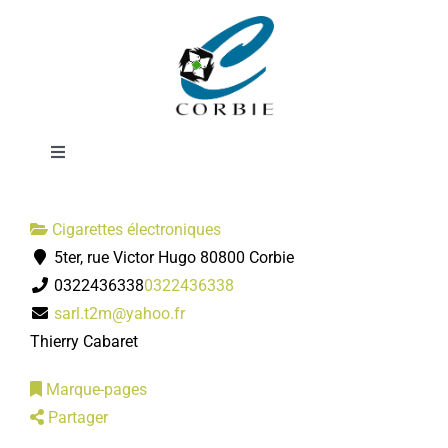
Passer
J WELL Cigarette
au
contenu
électronique
Toggle
Navigation
Mairie
Cigarettes électroniques
5ter, rue Victor Hugo 80800 Corbie
DÉMARCHES ADMINISTRATIVES
0322436338
0322436338
sarl.t2m@yahoo.fr
SERVICES MUNICIPAUX
Thierry Cabaret
Marque-pages
PRATIQUE
Partager