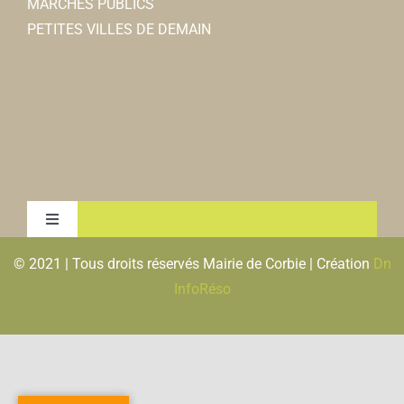
MARCHÉS PUBLICS
PETITES VILLES DE DEMAIN
Toggle
Navigation
© 2021 | Tous droits réservés Mairie de Corbie | Création
Dn
MENTIONS LEGALES & RGPD
InfoRéso
PLAN DU SITE
FLUX RSS