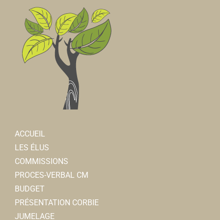
ACCUEIL
LES ÉLUS
COMMISSIONS
PROCES-VERBAL CM
BUDGET
PRÉSENTATION CORBIE
JUMELAGE