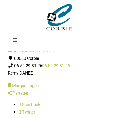
Passer
Jardins corbéens
au
contenu
Toggle
Navigation
Associations Diverses
Mairie
80800 Corbie
06 52 29 81 26
06 52 29 81 26
DÉMARCHES ADMINISTRATIVES
Rémy DANEZ
Marque-pages
SERVICES MUNICIPAUX
Partager
Facebook
PRATIQUE
Twitter