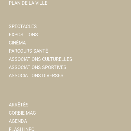
PLAN DE LA VILLE
Le Souvenir Français
Associations Diverses
SPECTACLES
80800 Corbie
EXPOSITIONS
03 22 48 42 83
03 22 48 42 83
CINÉMA
http://lesouvenirfrancais-comitedecorbie.over-b...
PARCOURS SANTÉ
Francis DANEZ
ASSOCIATIONS CULTURELLES
ASSOCIATIONS SPORTIVES
ASSOCIATIONS DIVERSES
ARRÊTÉS
CORBIE MAG
Les Restaurants du Coeur
AGENDA
Associations Diverses
FLASH INFO