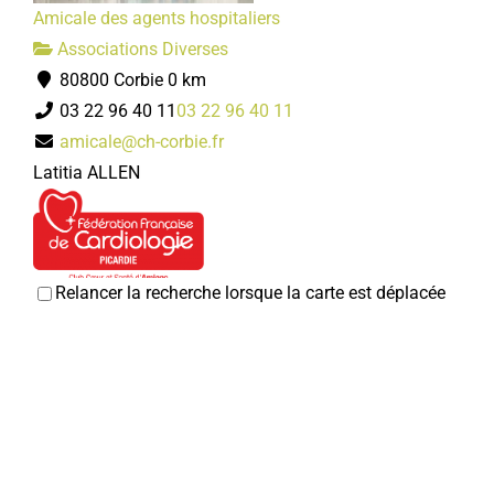
Amicale des agents hospitaliers
Amicale des sapeurs pompiers
Associations Diverses
Associations Diverses
80800 Corbie
0 km
2 Rue Lon Cur 80800 Corbie
03 22 96 40 11
03 22 96 40 11
06 82 49 50 33
06 82 49 50 33
amicale@ch-corbie.fr
Jacky YOLLENT
Latitia ALLEN
Association des jeunes sapeurs-pompiers du Val de
Somme
Associations Diverses
Relancer la recherche lorsque la carte est déplacée
Club coeur et santé
2 Rue Lon Cur 80800 Corbie
Associations Diverses
06 27 83 71 60
06 27 83 71 60
80800 Corbie
0 km
Sébastien LEFEBVRE
03 22 40 66 64
03 22 40 66 64
Christian CRESPEL
Association des Longues Vignes
Associations Diverses
La Neuville Loisirs
3, rue Hoxter-Corvey, 80800 Corbie