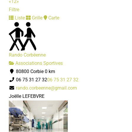
80800 Corbie
«
1
2
»
03 22 48 42 83
03 22 48 42 83
Filtre
Brigitte DANEZ
Liste
Grille
Carte
Rando Corbéenne
Amicale des agents hospitaliers
Associations Sportives
Associations Diverses
80800 Corbie
0 km
80800 Corbie
06 75 31 27 32
06 75 31 27 32
03 22 96 40 11
03 22 96 40 11
rando.corbeenne@gmail.com
amicale@ch-corbie.fr
Joëlle LEFEBVRE
Latitia ALLEN