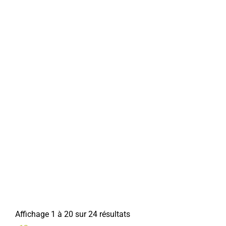
acricorbie21@gmail.com
Jean-Paul ANSELME
ADMR
Associations Diverses
1 rue Ulphy Cottinet - 80800 Lamotte-Warfusée
03 22 96 84 18
03 22 96 84 18
Michele ROUGEREZ
Amicale Confédration Nationale du Logement Val de
Somme
Associations Diverses
Affichage 1 à 20 sur 24 résultats