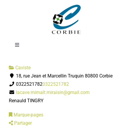
Passer
La cave Mi-Malt
au
contenu
Mi-Raisin
Toggle
Navigation
Mairie
Caviste
18, rue Jean et Marcellin Truquin 80800 Corbie
DÉMARCHES ADMINISTRATIVES
0322521782
0322521782
lacave.mimalt.miraisin@gmail.com
SERVICES MUNICIPAUX
Renauld TINGRY
Marque-pages
PRATIQUE
Partager