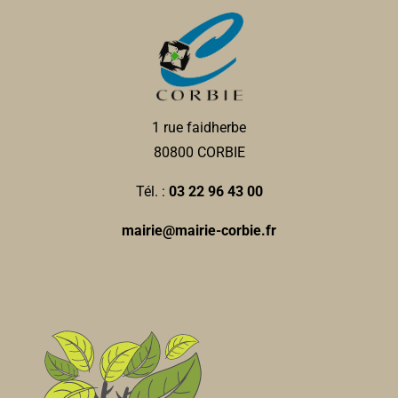
km
0322444912
0322444912
Pharmacie POINTIN-
Pharmacie
1 rue faidherbe
12, rue Jean et Marcellin Truquin 80800 Corbie
0
80800 CORBIE
km
0322969565
0322969565
Tél. :
03 22 96 43 00
mouna.pointin@free.fr
mairie@mairie-corbie.fr