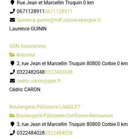
Rue Jean et Marcellin Truquin
0 km
0671128911
0671128911
laurence.guinin@hdf.caisse-epargne.fr
Laurence GUININ
GAN Assurances
Assureur
2, rue Jean et Marcellin Truquin 80800 Corbie
0 km
0322482048
0322482048
cedric.caron@gan.fr
Cédric CARON
Boulangerie Pâtisserie LANGLET
Boulangerie-Pâtisserie-Confiserie-Restaurant
3, rue Jean et Marcellin Truquin 80800 Corbie
0 km
0322484028
0322484028