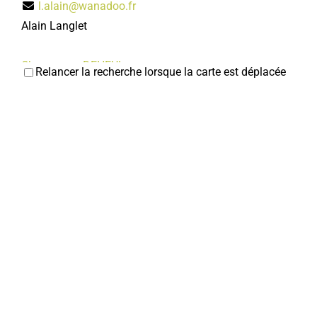
l.alain@wanadoo.fr
Alain Langlet
Chaussures DEHEUL
Relancer la recherche lorsque la carte est déplacée
Chaussures
5, rue Jean et Marcellin Truquin 80800 Corbie
0 km
0322481855
0322481855
deheulroger@orange.fr
Chic et choc
Coiffeurs
14, rue Jean et Marcellin Truquin 80800 Corbie
0
km
0322969440
0322969440
Pharmacie du Centre