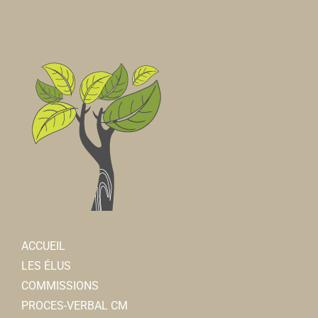
Renaissance de Notre-Dame de La Neuville
Associations Diverses
80800 Corbie
daniellelambert@wanadoo.fr
Danielle LAMBERT-LEMOINE
ACCUEIL
ACRI
LES ÉLUS
Associations Diverses
COMMISSIONS
80800 Corbie
PROCES-VERBAL CM
acricorbie21@gmail.com