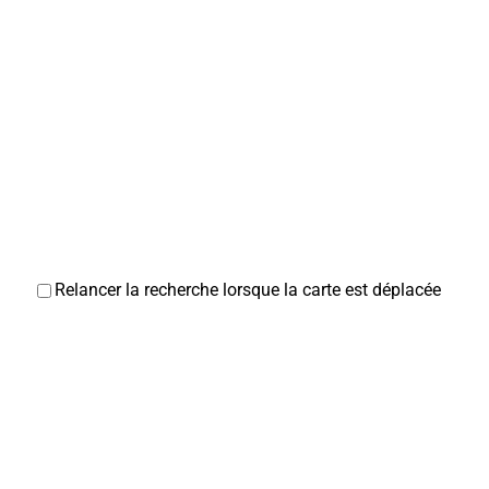
Association pour le don du sang
Associations Diverses
80800 Corbie
06 29 96 83 81
06 29 96 83 81
Bruno TOURBIER
Relancer la recherche lorsque la carte est déplacée
Le messager corbéen
Associations Diverses
1, rue Faidherbe 80800 Corbie
06 07 73 57 99
06 07 73 57 99
jpm80.pigeonscnp@gmail.com