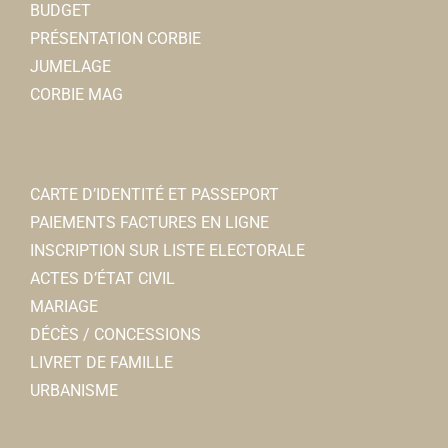
BUDGET
Jean-Paul ANSELME
PRÉSENTATION CORBIE
JUMELAGE
La Neuville Loisirs
CORBIE MAG
Associations Diverses
80800 Corbie
07 86 13 62 05
07 86 13 62 05
Daniel VANNIHUSE
CARTE D’IDENTITÉ ET PASSEPORT
PAIEMENTS FACTURES EN LIGNE
INSCRIPTION SUR LISTE ELECTORALE
ACTES D’ÉTAT CIVIL
MARIAGE
DÉCÈS / CONCESSIONS
LIVRET DE FAMILLE
Jardins corbéens
URBANISME
Associations Diverses
80800 Corbie