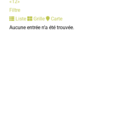
«
1
2
»
Filtre
Liste
Grille
Carte
Secours Catholique
Aucune entrée n’a été trouvée.
Associations Diverses
13bis, place de la République 80800 Corbie
03 22 96 05 38
03 22 96 05 38
equipe.corbie.802@secours-catholique.org
https://picarde.secours-catholique.org
Au Secours Catholique, des bénévoles de votre
commune agissent contre la pauvreté, en faveur de l...