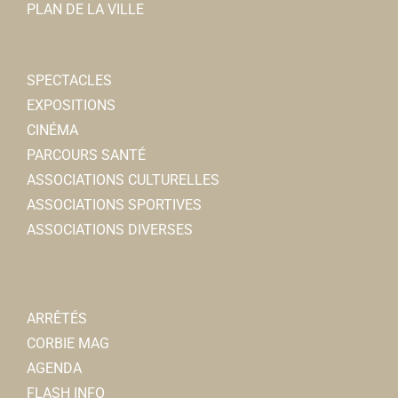
07 68 93 50 62
07 68 93 50 62
PLAN DE LA VILLE
Alain LEJEUNE
SPECTACLES
EXPOSITIONS
CINÉMA
PARCOURS SANTÉ
ADMR
ASSOCIATIONS CULTURELLES
Associations Diverses
ASSOCIATIONS SPORTIVES
1 rue Ulphy Cottinet - 80800 Lamotte-Warfusée
ASSOCIATIONS DIVERSES
03 22 96 84 18
03 22 96 84 18
Michele ROUGEREZ
ARRÊTÉS
CORBIE MAG
AGENDA
FLASH INFO