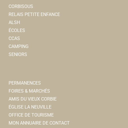
06 52 29 81 26
06 52 29 81 26
CORBISOUS
Rémy DANEZ
RELAIS PETITE ENFANCE
ALSH
ÉCOLES
CCAS
CAMPING
Amicale des agents hospitaliers
SENIORS
Associations Diverses
80800 Corbie
03 22 96 40 11
03 22 96 40 11
amicale@ch-corbie.fr
PERMANENCES
Latitia ALLEN
FOIRES & MARCHÉS
AMIS DU VIEUX CORBIE
Association des Longues Vignes
ÉGLISE LA NEUVILLE
Associations Diverses
OFFICE DE TOURISME
3, rue Hoxter-Corvey, 80800 Corbie
MON ANNUAIRE DE CONTACT