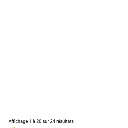
Jean-Claude CHENEVARIN
FNATH
Associations Diverses
6, rue des remparts 80800 Corbie
06 77 76 62 74
06 77 76 62 74
guy.morel4@orange.fr
Guy MOREL
Affichage 1 à 20 sur 24 résultats