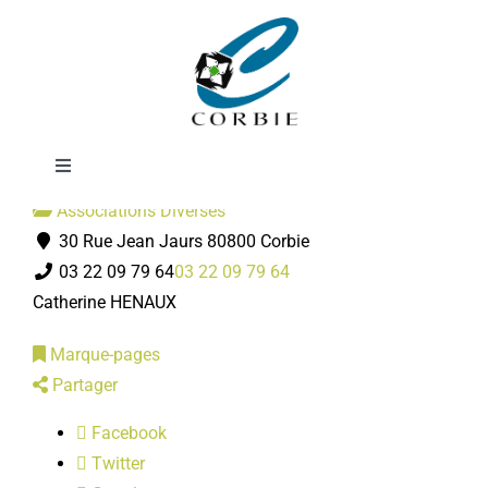
Passer
La Maisonnée
au
contenu
Toggle
Navigation
Associations Diverses
Mairie
30 Rue Jean Jaurs 80800 Corbie
03 22 09 79 64
03 22 09 79 64
DÉMARCHES ADMINISTRATIVES
Catherine HENAUX
Marque-pages
SERVICES MUNICIPAUX
Partager
Facebook
PRATIQUE
Twitter