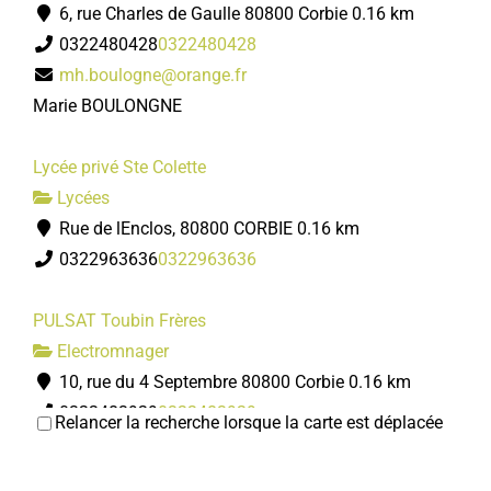
6, rue Charles de Gaulle 80800 Corbie
0.16 km
0322480428
0322480428
mh.boulogne@orange.fr
Marie BOULONGNE
Lycée privé Ste Colette
Lycées
Rue de lEnclos, 80800 CORBIE
0.16 km
0322963636
0322963636
PULSAT Toubin Frères
Electromnager
10, rue du 4 Septembre 80800 Corbie
0.16 km
0322483929
0322483929
Relancer la recherche lorsque la carte est déplacée
sarltoubinf@wanadoo.fr