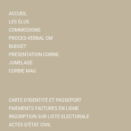
Le Nemrod
ACCUEIL
Bar
LES ÉLUS
4, rue Jean et Marcellin Truquin 80800 Corbie
0.19
COMMISSIONS
km
PROCES-VERBAL CM
0322480052
0322480052
BUDGET
PRÉSENTATION CORBIE
Caisse d'épargne
JUMELAGE
Banques
CORBIE MAG
Rue Jean et Marcellin Truquin
0.19 km
0671128911
0671128911
laurence.guinin@hdf.caisse-epargne.fr
CARTE D’IDENTITÉ ET PASSEPORT
Laurence GUININ
PAIEMENTS FACTURES EN LIGNE
INSCRIPTION SUR LISTE ELECTORALE
GAN Assurances
ACTES D’ÉTAT CIVIL
Assureur