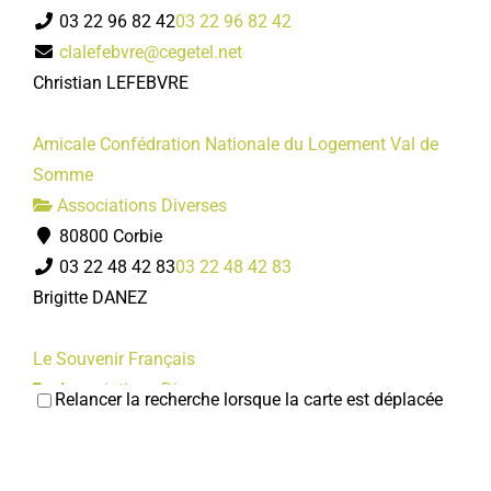
03 22 96 82 42
03 22 96 82 42
clalefebvre@cegetel.net
Christian LEFEBVRE
Amicale Confédration Nationale du Logement Val de
Somme
Associations Diverses
80800 Corbie
03 22 48 42 83
03 22 48 42 83
Brigitte DANEZ
Le Souvenir Français
Associations Diverses
Relancer la recherche lorsque la carte est déplacée
80800 Corbie
03 22 48 42 83
03 22 48 42 83
http://lesouvenirfrancais-comitedecorbie.over-b...