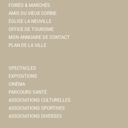
18, rue Jean et Marcellin Truquin 80800 Corbie
0.19
FOIRES & MARCHÉS
km
AMIS DU VIEUX CORBIE
0322521782
0322521782
ÉGLISE LA NEUVILLE
lacave.mimalt.miraisin@gmail.com
OFFICE DE TOURISME
Renauld TINGRY
MON ANNUAIRE DE CONTACT
PLAN DE LA VILLE
Chaussures DEHEUL
Chaussures
5, rue Jean et Marcellin Truquin 80800 Corbie
0.19
SPECTACLES
km
EXPOSITIONS
0322481855
0322481855
CINÉMA
deheulroger@orange.fr
PARCOURS SANTÉ
ASSOCIATIONS CULTURELLES
Chic et choc
ASSOCIATIONS SPORTIVES
Coiffeurs
ASSOCIATIONS DIVERSES
14, rue Jean et Marcellin Truquin 80800 Corbie
0.19