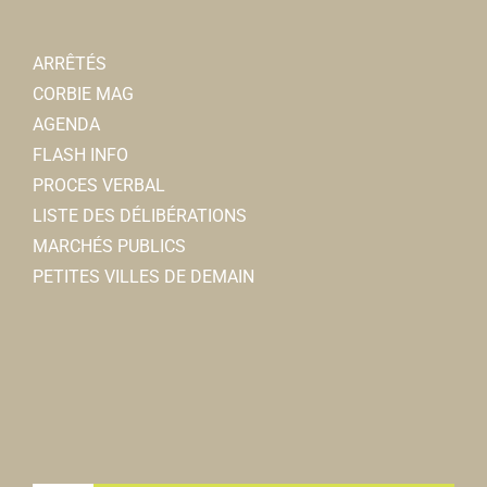
km
0322969440
0322969440
ARRÊTÉS
CORBIE MAG
Pharmacie du Centre
AGENDA
Pharmacies
FLASH INFO
12, rue Jean et Marcellin Truquin 80800 Corbie
0.19
PROCES VERBAL
km
LISTE DES DÉLIBÉRATIONS
0322969565
0322969565
MARCHÉS PUBLICS
pharmacieducentre.corbie@gmail.com
PETITES VILLES DE DEMAIN
VIAU et WALLOIS