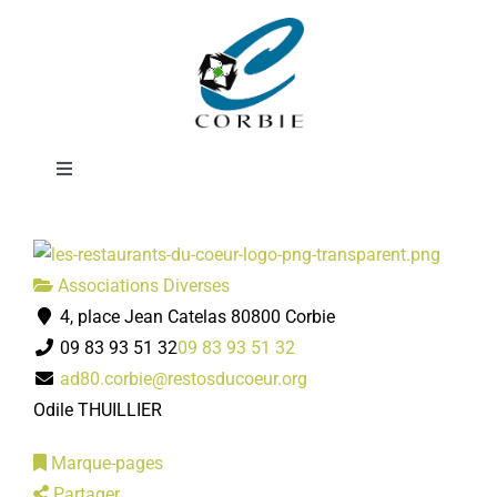
Passer
Les Restaurants
au
contenu
du Coeur
Toggle
Navigation
Mairie
Associations Diverses
DÉMARCHES ADMINISTRATIVES
4, place Jean Catelas 80800 Corbie
09 83 93 51 32
09 83 93 51 32
SERVICES MUNICIPAUX
ad80.corbie@restosducoeur.org
Odile THUILLIER
PRATIQUE
Marque-pages
Partager