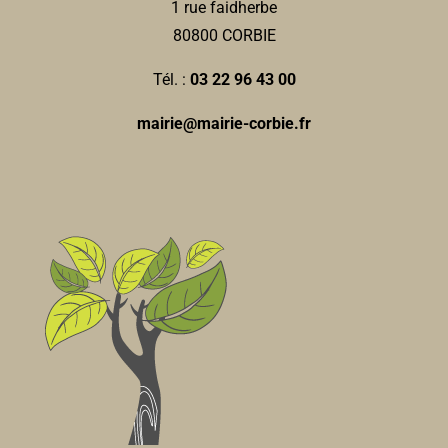
1 rue faidherbe
6bis, rue Andr Foucart 80800 Corbie
0.18 km
80800 CORBIE
0322484115
0322484115
Tél. :
03 22 96 43 00
Diet Plus
mairie@mairie-corbie.fr
AUTRE
2, rue Marcelin Truquin 80800 Corbie
0.18 km
0617665430
0617665430
corbie@dietplus.fr
Galle PALPIED
Société Générale
Banques
29, place de la République 80800 Corbie
0.18 km
0322969727
0322969727
justine.huchette@socgen.com
Nathalie BUISSON