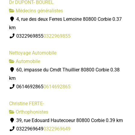
Dr DUPONT- BOUREL
Médecins généralistes
4, rue des deux Ferres Lemoine 80800 Corbie
0.37
km
0322969855
0322969855
Nettoyage Automobile
Automobile
60, impasse du Cmdt Thuillier 80800 Corbie
0.38
km
0614692865
0614692865
Christine FERTE-
Orthophonistes
39, rue Edouard Hautecoeur 80800 Corbie
0.39 km
0322969649
0322969649