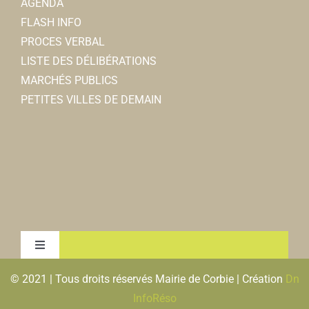
AGENDA
FLASH INFO
PROCES VERBAL
LISTE DES DÉLIBÉRATIONS
MARCHÉS PUBLICS
PETITES VILLES DE DEMAIN
Toggle
Navigation
© 2021 | Tous droits réservés Mairie de Corbie | Création
Dn
MENTIONS LEGALES & RGPD
InfoRéso