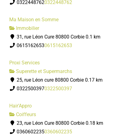
0322448762
0322448762
Ma Maison en Somme
Immobilier
31, rue Léon Cure 80800 Corbie
0.1 km
0615162653
0615162653
Proxi Services
Superette et Supermarchs
25, rue Léon cure 80800 Corbie
0.17 km
0322500397
0322500397
Hair'Appro
Coiffeurs
23, rue Léon Cure 80800 Corbie
0.18 km
0360602235
0360602235