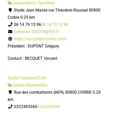
Associations Sportives
Stade Jean Masse rue Théodore Roussel 80800
Corbie
0.29 km
06 14 79 15 96
06 14 79 15 96
corbie.us.500318@lfhf.fr
https://us-corbie.footeo.com/
Président : DUPONT Grégory
Contact : BECQUET Vincent
Ecole Françoise Dolto
Ecoles Maternelles
Rue des combattants dAFN, 80800 CORBIE
0.29
km
0322483044
0322483044