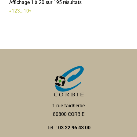
Affichage 1 à 20 sur 195 résultats
«
1
2
3
...
10
»
1 rue faidherbe
80800 CORBIE
Tél. :
03 22 96 43 00