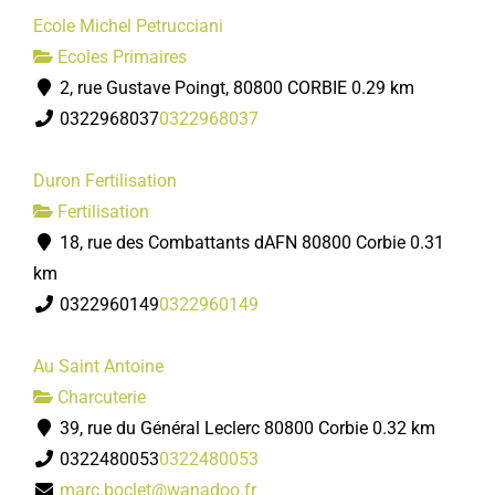
Ecole Michel Petrucciani
Ecoles Primaires
2, rue Gustave Poingt, 80800 CORBIE
0.29 km
0322968037
0322968037
Duron Fertilisation
Fertilisation
18, rue des Combattants dAFN 80800 Corbie
0.31
km
0322960149
0322960149
Au Saint Antoine
Charcuterie
39, rue du Général Leclerc 80800 Corbie
0.32 km
0322480053
0322480053
marc.boclet@wanadoo.fr