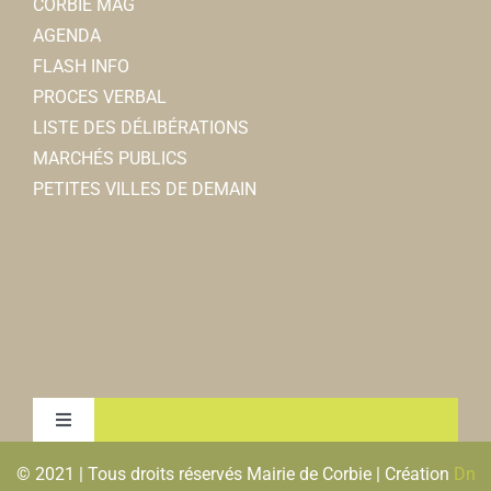
CORBIE MAG
AGENDA
FLASH INFO
PROCES VERBAL
LISTE DES DÉLIBÉRATIONS
MARCHÉS PUBLICS
PETITES VILLES DE DEMAIN
Toggle
Navigation
© 2021 | Tous droits réservés Mairie de Corbie | Création
Dn
MENTIONS LEGALES & RGPD