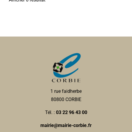
1 rue faidherbe
80800 CORBIE
Tél. :
03 22 96 43 00
mairie@mairie-corbie.fr