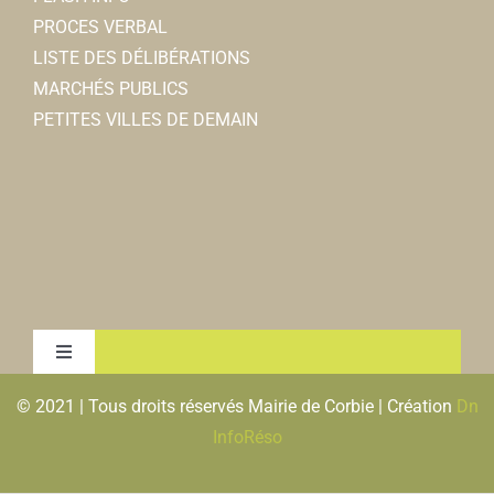
PROCES VERBAL
LISTE DES DÉLIBÉRATIONS
MARCHÉS PUBLICS
PETITES VILLES DE DEMAIN
Toggle
Navigation
© 2021 | Tous droits réservés Mairie de Corbie | Création
Dn
MENTIONS LEGALES & RGPD
InfoRéso
PLAN DU SITE