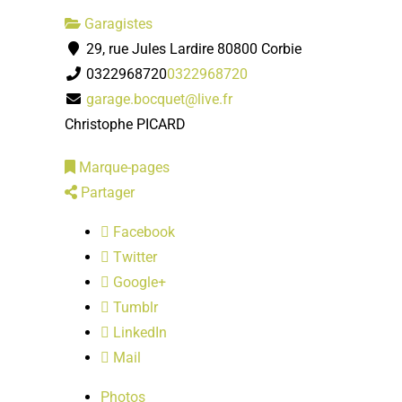
Garagistes
29, rue Jules Lardire 80800 Corbie
0322968720
0322968720
garage.bocquet@live.fr
Christophe PICARD
Marque-pages
Partager
Facebook
Twitter
Google+
Tumblr
LinkedIn
Mail
Photos