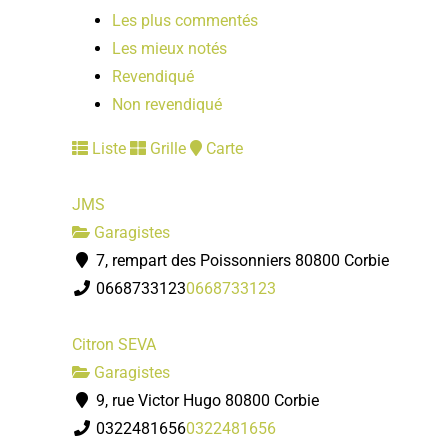
Les plus commentés
Les mieux notés
Revendiqué
Non revendiqué
Liste
Grille
Carte
JMS
Garagistes
7, rempart des Poissonniers 80800 Corbie
0668733123
0668733123
Citron SEVA
Garagistes
9, rue Victor Hugo 80800 Corbie
0322481656
0322481656