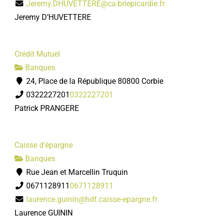
Jeremy.DHUVETTERE@ca-briepicardie.fr
Jeremy D’HUVETTERE
Crédit Mutuel
Banques
24, Place de la République 80800 Corbie
0322227201
0322227201
Patrick PRANGERE
Caisse d'épargne
Banques
Rue Jean et Marcellin Truquin
0671128911
0671128911
laurence.guinin@hdf.caisse-epargne.fr
Laurence GUININ