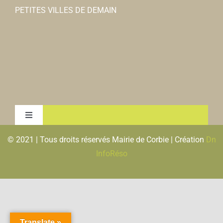
PETITES VILLES DE DEMAIN
Toggle
Navigation
© 2021 | Tous droits réservés Mairie de Corbie | Création
Dn
MENTIONS LEGALES & RGPD
InfoRéso
PLAN DU SITE
FLUX RSS
Translate »