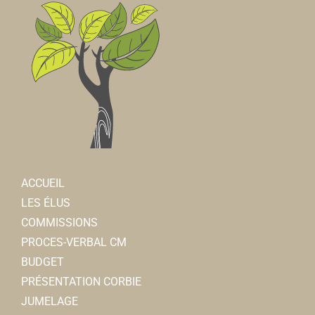
ACCUEIL
LES ÉLUS
COMMISSIONS
PROCES-VERBAL CM
BUDGET
PRÉSENTATION CORBIE
JUMELAGE